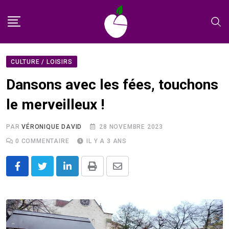
Skip
to
content
CULTURE / LOISIRS
Dansons avec les fées, touchons
le merveilleux !
PAR
VÉRONIQUE DAVID
28 NOVEMBRE 2023
0
COMMENTAIRE
IL Y A 3 ANS
LinkedIn
Print
Share
via
Email