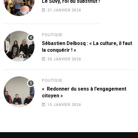
Le Süvy, roi du substitut !
21 JANVIER 2026
POLITIQUE
Sébastien Delbosq : « La culture, il faut
la conquérir ! »
20 JANVIER 2026
POLITIQUE
« Redonner du sens à l’engagement
citoyen »
15 JANVIER 2026