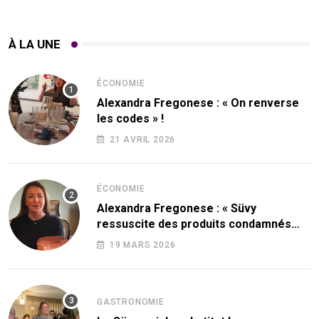
À LA UNE
ÉCONOMIE
Alexandra Fregonese : « On renverse
les codes » !
21 AVRIL 2026
ÉCONOMIE
Alexandra Fregonese : « Süvy
ressuscite des produits condamnés
par le sucre ! »
19 MARS 2026
GASTRONOMIE