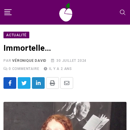
Skip
to
content
ACTUALITÉ
Immortelle…
PAR
VÉRONIQUE DAVID
30 JUILLET 2024
0
COMMENTAIRE
IL Y A 2 ANS
LinkedIn
Print
Share
via
Email