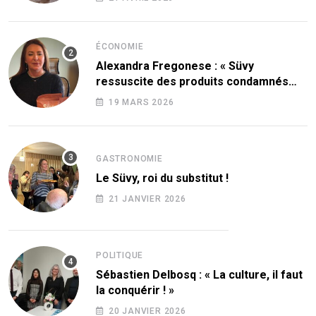
ÉCONOMIE
Alexandra Fregonese : « Süvy
ressuscite des produits condamnés
par le sucre ! »
19 MARS 2026
GASTRONOMIE
Le Süvy, roi du substitut !
21 JANVIER 2026
POLITIQUE
Sébastien Delbosq : « La culture, il faut
la conquérir ! »
20 JANVIER 2026