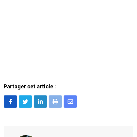
Partager cet article :
LinkedIn
Print
Share
via
Email