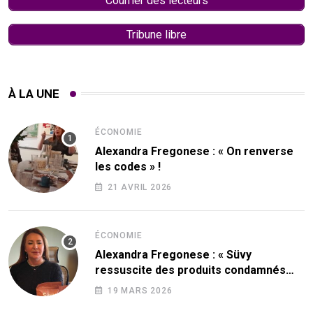
Courrier des lecteurs
Tribune libre
À LA UNE
ÉCONOMIE
Alexandra Fregonese : « On renverse
les codes » !
21 AVRIL 2026
ÉCONOMIE
Alexandra Fregonese : « Süvy
ressuscite des produits condamnés
par le sucre ! »
19 MARS 2026