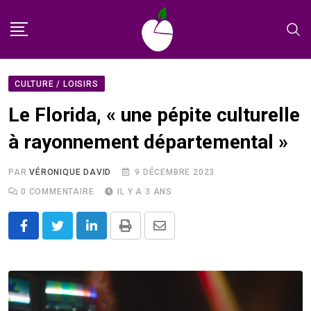
Skip
to
content
CULTURE / LOISIRS
Le Florida, « une pépite culturelle
à rayonnement départemental »
PAR
VÉRONIQUE DAVID
9 DÉCEMBRE 2023
0
COMMENTAIRE
IL Y A 3 ANS
LinkedIn
Print
Share
via
Email