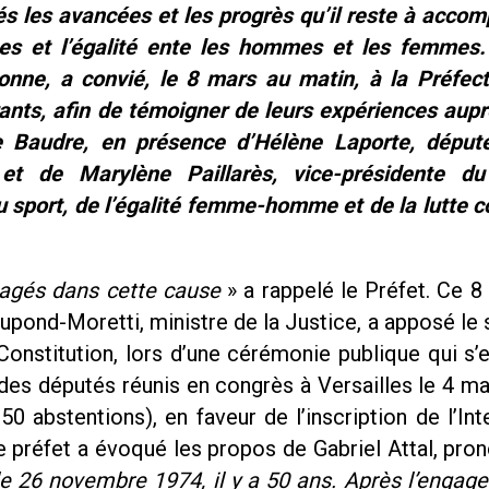
 les avancées et les progrès qu’il reste à accom
mes et l’égalité ente les hommes et les femmes.
ronne, a convié, le 8 mars au matin, à la Préfect
ants, afin de témoigner de leurs expériences aupr
e Baudre, en présence d’Hélène Laporte, déput
 et de Marylène Paillarès, vice-présidente du
sport, de l’égalité femme-homme et de la lutte c
gagés dans cette cause
» a rappelé le Préfet. Ce 8
 Dupond-Moretti, ministre de la Justice, a apposé le
a Constitution, lors d’une cérémonie publique qui s’
es députés réunis en congrès à Versailles le 4 ma
 abstentions), en faveur de l’inscription de l’Int
e préfet a évoqué les propos de Gabriel Attal, pro
 26 novembre 1974, il y a 50 ans. Après l’engag