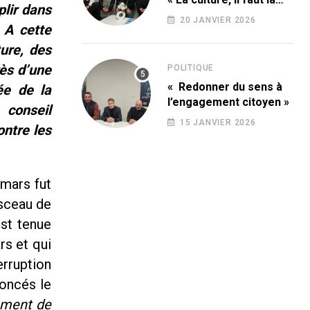
plir dans
conquérir ! »
20 JANVIER 2026
 A cette
ure, des
ès d’une
POLITIQUE
« Redonner du sens à
ée de la
l’engagement citoyen »
 conseil
15 JANVIER 2026
ontre les
 mars fut
 sceau de
est tenue
rs et qui
erruption
noncés le
ement de