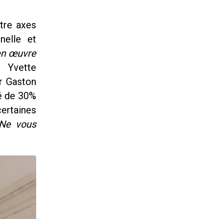
atre axes
nelle et
en œuvre
s. Yvette
r Gaston
sé de 30%
ertaines
Ne vous