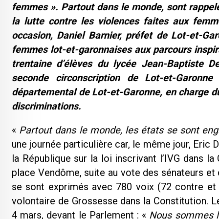
femmes ». Partout dans le monde, sont rappelés
la lutte contre les violences faites aux fem
occasion, Daniel Barnier, préfet de Lot-et-Ga
femmes lot-et-garonnaises aux parcours inspir
trentaine d’élèves du lycée Jean-Baptiste D
seconde circonscription de Lo
t-et-Garonne
départemental de Lot-et-Garonne, en charge du 
discriminations.
«
Partout dans le monde, les états se sont en
une journée particulière car, le même jour, Eric
la République sur la loi inscrivant l’IVG dans l
place Vendôme, suite au vote des sénateurs et d
se sont exprimés avec 780 voix (72 contre et 50
volontaire de Grossesse dans la Constitution. L
4 mars, devant le Parlement : «
Nous sommes le