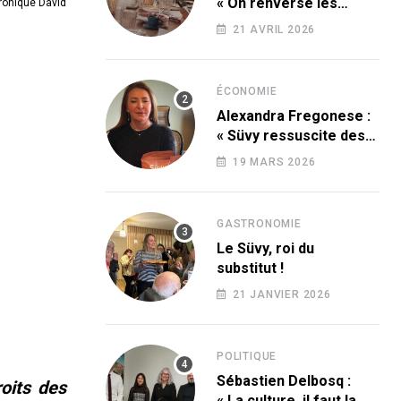
« On renverse les
ronique David
codes » !
21 AVRIL 2026
ÉCONOMIE
Alexandra Fregonese :
« Süvy ressuscite des
produits condamnés
19 MARS 2026
par le sucre ! »
GASTRONOMIE
Le Süvy, roi du
substitut !
21 JANVIER 2026
POLITIQUE
Sébastien Delbosq :
oits des
« La culture, il faut la