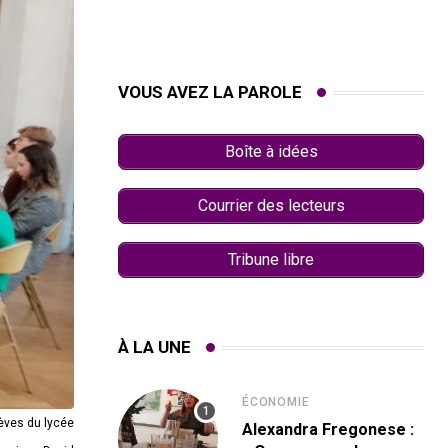
VOUS AVEZ LA PAROLE
Boîte à idées
Courrier des lecteurs
Tribune libre
À LA UNE
ÉCONOMIE
lèves du lycée
Alexandra Fregonese :