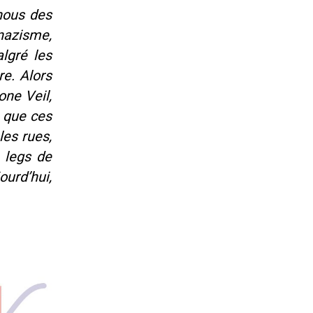
nous des
 nazisme,
lgré les
re. Alors
one Veil,
 que ces
les rues,
 legs de
urd’hui,