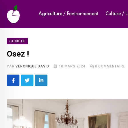
Skip
to
Agriculture / Environnement
Culture / L
content
SOCIÉTÉ
Osez !
PAR
VÉRONIQUE DAVID
10 MARS 2024
0
COMMENTAIRE
LinkedIn