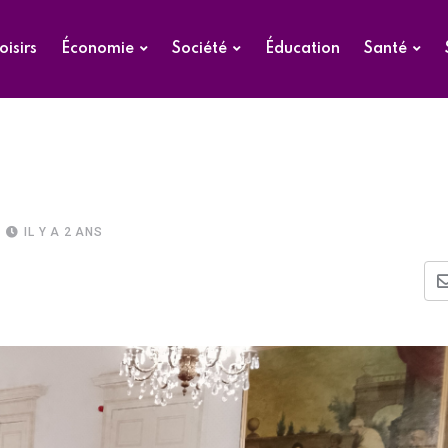
oisirs
Économie
Société
Éducation
Santé
IL Y A 2 ANS