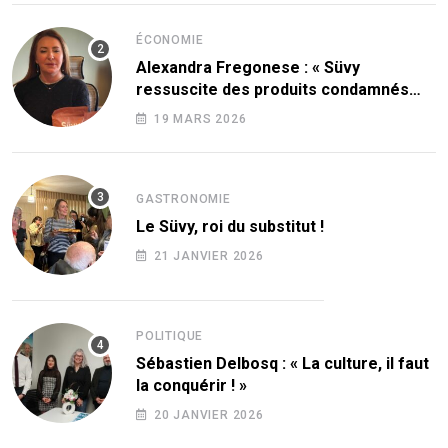
ÉCONOMIE
Alexandra Fregonese : « Süvy
ressuscite des produits condamnés
par le sucre ! »
19 MARS 2026
GASTRONOMIE
Le Süvy, roi du substitut !
21 JANVIER 2026
POLITIQUE
Sébastien Delbosq : « La culture, il faut
la conquérir ! »
20 JANVIER 2026